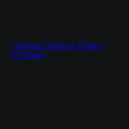
Thomas Cadieux, Prises
d'Images
''L'image qui attire, l'histoire qui vend''
Blog
Évènements
À propos
Boutique
FAQ
Compositions
Auteurs/autrices
Thèmes