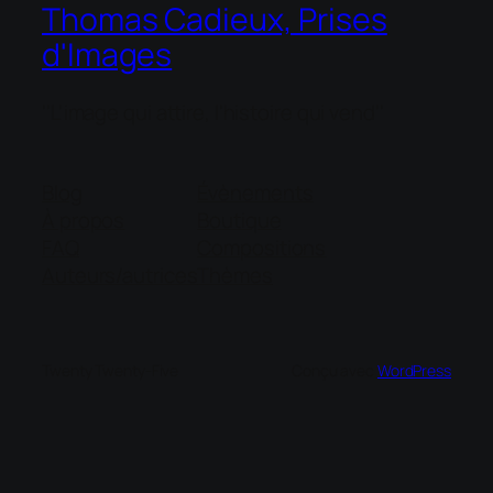
Thomas Cadieux, Prises
d'Images
''L'image qui attire, l'histoire qui vend''
Blog
Évènements
À propos
Boutique
FAQ
Compositions
Auteurs/autrices
Thèmes
Twenty Twenty-Five
Conçu avec
WordPress